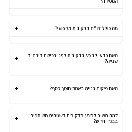
המסירה?
לבית תקין ולגור בראש שקט. באם הקבלן אינו מבצע מסירה
ראשונית, הזמינו את הבדיקה בהקדם לאחר קבלת המפתח,
לתיעוד ליקויים בזמן אמת ולהבטחת תיקונם במסגרת
כן. לפי חוק המכר (דירות) קיימות תקופת בדק ואחריות (≈
תקופת הבדק והאחריות.
שנה ועד 7 שנים לפי סוג הליקוי). בתקופה זו הקבלן מחויב
מה כולל דו״ח בדק בית מקצועי?
לתקן ליקויים שנמצאו בהתאם לחוק ולתקנים.
סקירה הנדסית מלאה: שלד, ריצוף, חיפויים, אינסטלציה,
האם כדאי לבצע בדק בית לפני רכישת דירה יד
חשמל, טיח, אלומיניום, איטום ובידוד תרמי – עם תמונות,
שנייה?
מדידות והמלצות. הדו״ח קביל מול הקבלן ובית המשפט.
בהחלט. הבדיקה חושפת ליקויים נסתרים (רטיבויות, איטום,
חשמל/אינסטלציה, סדקים) ועשויה לחסוך עשרות עד מאות
האם פיקוח בנייה באמת חוסך כסף?
אלפי שקלים במו״מ.
כן. מפחית טעויות, בזבוז חומרים ועבודות חוזרות; משפר
למה חשוב לבצע בדק בית לשטחים משותפים
מו״מ מול ספקים; בוחר פתרונות בלי לוותר על פתרונות
בבניין חדש?
חכמים.