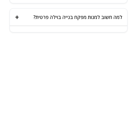
הבדיקה מגנה על כלל הדיירים: מאתרת ליקויים בגג, חדרי
מדרגות, לובי, חניון ומעליות. דו״ח הנדסי מאפשר לנציגות
למה חשוב למנות מפקח בנייה בוילה פרטית?
לפנות לקבלן רשמית במסגרת תקופת הבדק, ולהבטיח בניין
תקין ובטוח לשנים.
המפקח מייצג אתכם מול הקבלן, מוודא ביצוע לפי תכנון
ותקנים, ומונע טעויות יקרות. חוסך הרבה כסף כשיש שינויי
תכנון או ביצוע לקוי.