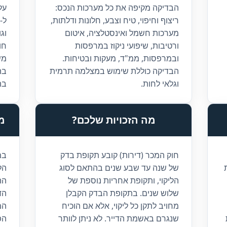
הבדיקה מקיפה את כל מערכות הנכס:
ריצוף וחיפוי, טיח וצבע, חלונות ודלתות,
מערכות חשמל ואינסטלציה, איטום
וג
ורטיבות, שיפועי ניקוז במרפסות
חו
ובמרפסות, ממ"ד, מעקות ובטיחות.
מש
הבדיקה כוללת שימוש במצלמה תרמית
בה
וגלאי לחות.
בה
מה הזכויות שלכם?
מ
חוק המכר (דירות) קובע תקופת בדק
במ
של שנה עד שבע שנים בהתאם לסוג
הל
הליקוי, ותקופת אחריות נוספת של
הה
שלוש שנים. בתקופת הבדק הקבלן
הד
מחויב לתקן כל ליקוי, אלא אם הוכיח
המ
שנגרם באשמת הדייר. לא ניתן לוותר
הפ