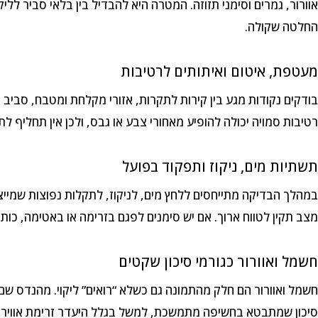
אוורור, גמרים וסימני תזוזה. המטרה היא להבדיל בין בלאי סביר ללי
החלטה שקולה.
מעטפת, איטום ואיתותים לרטיבות
בודקים נקודות מגע בין קירות לתקרות, אזורי מקלחת ומטבח, סביב 
רטיבות סמויה יכולה להופיע מאחורי צבע או גבס, ולכן אין תחליף 
תשתיות מים, ניקוז ותפקוד בפועל
במהלך הבדיקה מתייחסים ללחץ מים, לניקוז, לתקלות נפוצות שמייצרות
מצב תקין לטווח ארוך. אם יש סימנים לפגם בזרימה או באטימה, כות
חשמל ואוורור כגורמי סיכון שקטים
חשמל ואוורור הם חלק מהתמונה גם כשלא “רואים” ליקוי. מהנדס שם 
סיכון שמתבטא בחשיפה מתמשכת, למשל בגלל היעדר זרימת אוויר מס