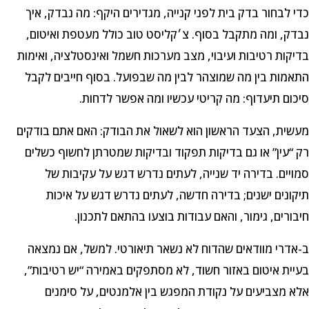
כדי לבחור בדק בית לפני קנייה, מגדירים היקף: מה נבדק, איך
נבדק, ומה מתקבל בסוף. צ׳קליסט טוב כולל מעטפת ואיטום,
בדיקות רטיבות ועיבוי, מצב מערכות חשמל ואינסטלציה, ואימות
התאמות בין מה שמוצהר לבין מה שבפועל. בסוף חייבים לקבל
סיכום תיעדוף: מה קריטי עכשיו ומה אפשר לדחות.
מעשית, הצעד הראשון הוא לשאול את הבודק: האם אתם בודקים
רק “עין” או גם בדיקות תפקוד ובדיקות שמטרתן לחשוף כשלים
סמויים. בדירה יד שנייה, לעתים נדרש דגש על עקיבות של
תיקונים ישנים; בדירה חדשה, לעתים נדרש דגש על איכות
חיבורים, גימור, והאם עבודות בוצעו בהתאם לתכנון.
ב-אדרי מוודאים שהדוח לא נשאר תיאורטי. למשל, אם נמצאה
בעיית איטום באזור חשוד, לא מסתפקים באמירה “יש רטיבות”,
אלא מצביעים על נקודת המפגש בין אלמנטים, על סימנים