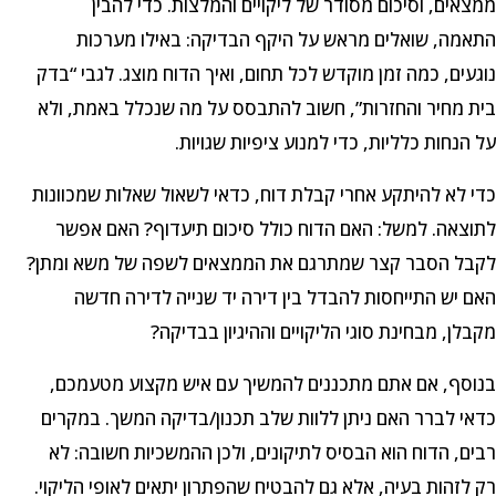
ממצאים, וסיכום מסודר של ליקויים והמלצות. כדי להבין
התאמה, שואלים מראש על היקף הבדיקה: באילו מערכות
נוגעים, כמה זמן מוקדש לכל תחום, ואיך הדוח מוצג. לגבי “בדק
בית מחיר והחזרות”, חשוב להתבסס על מה שנכלל באמת, ולא
על הנחות כלליות, כדי למנוע ציפיות שגויות.
כדי לא להיתקע אחרי קבלת דוח, כדאי לשאול שאלות שמכוונות
לתוצאה. למשל: האם הדוח כולל סיכום תיעדוף? האם אפשר
לקבל הסבר קצר שמתרגם את הממצאים לשפה של משא ומתן?
האם יש התייחסות להבדל בין דירה יד שנייה לדירה חדשה
מקבלן, מבחינת סוגי הליקויים וההיגיון בבדיקה?
בנוסף, אם אתם מתכננים להמשיך עם איש מקצוע מטעמכם,
כדאי לברר האם ניתן ללוות שלב תכנון/בדיקה המשך. במקרים
רבים, הדוח הוא הבסיס לתיקונים, ולכן ההמשכיות חשובה: לא
רק לזהות בעיה, אלא גם להבטיח שהפתרון יתאים לאופי הליקוי.