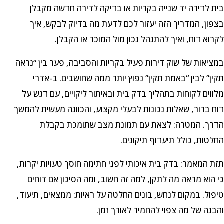
בית לדירה יד שנייה בקריות או בדיקה לדירה חדשה מקבלן
בצפון, המדריך הזה יעזור לכם לדעת מה בדיוק לבקש, איך
לקרוא דוח, ואיך להתנהל נכון מול המוכר או הקבלן.
במציאות של שוק דירות פעיל בקריות והסביבה, פער בין “נראה
תקין” לבין “באמת תקין” נפוץ יותר ממה שחושבים. ב-אדרי
מלווים לקוחות בתהליך בדק בית ובאיתור ליקויים, עם דגש על
דוח ברור, שאלות נכונות לבעלי מקצוע, והכוונה מעשית להמשך
הדרך. המטרה: לצאת עם תמונת מצב שתומכת בקבלת
החלטות, כולל תיעדוף תיקונים.
תזת המאמר: בדק בית איכותי לפני חתימה חוסך טעויות יקרות,
כי הוא מראה מה לתקן, למה זה חשוב, ומה הסיכון אם דוחים
טיפול. במקום לנחש, בונים החלטה על ראיות: ממצאים, תיעוד,
והבנה של מה צפוי להחמיר לאורך זמן.