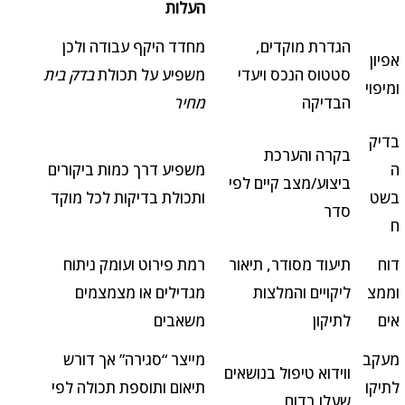
העלות
הגדרת מוקדים,
מחדד היקף עבודה ולכן
אפיון
סטטוס הנכס ויעדי
משפיע על תכולת
בדק בית
ומיפוי
הבדיקה
מחיר
בדיק
בקרה והערכת
ה
משפיע דרך כמות ביקורים
ביצוע/מצב קיים לפי
בשט
ותכולת בדיקות לכל מוקד
סדר
ח
דוח
תיעוד מסודר, תיאור
רמת פירוט ועומק ניתוח
וממצ
ליקויים והמלצות
מגדילים או מצמצמים
אים
לתיקון
משאבים
מעקב
מייצר “סגירה” אך דורש
ווידוא טיפול בנושאים
לתיקו
תיאום ותוספת תכולה לפי
שעלו בדוח